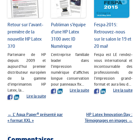
Retour sur l’avant-
Publiman s’équipe
Fespa 2015:
première de la
d’une HP Latex
Retrouvez-nous
nouvelle HP Latex
3100 avec ID
sur le salon le 19 et
370
Numérique
20 mai!
Partenaire de HP
L’entreprise familiale
Fespa est LE rendez-
depuis 2009 et
leader dans
vous international et
aujourd’hui premier
l’impression
incontournable des
distributeur européen
numérique d’affiches
professionnels de
de la gamme
longue conservation
l’impression grand-
d’imprimantes HP
pour panneaux fix...
format et aura lieu d...
Latex, la...
Lire la suite
Lire la suite
Lire la suite
Navigation des articles
←
L’ Aqua Paper® présenté par
HP Latex Innovation Day :
« format XXL »
Témoignages en images
→
Commentaires