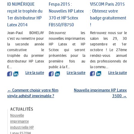
VISCOM Paris 2015
ID NUMÉRIQUE
Fespa 2015 :
: Obtenez votre
reçoit le trophée du
Nouvelles HP Latex
badge gratuitement
1er distributeur HP
370 et HP Scitex
!
Latex 2014
FB550/FB750
Retrouvez nous sur le
Jean-Paul BOHELAY
Découvrez les
salon les 29, 30
s’est vu remettre pour
nouvelles imprimantes
septembre et 1er
la seconde année
HP Latex et HP
octobre ! Le 27ème
consécutive le
Scitex qui seront
rendez-vous annuel
trophée du premier
présentées pour la
des professionnels de
distributeur HP Latex
première fois au
la commu...
E...
public à la F...
Lire la suite
Lire la suite
Lire la suite
Navigation des articles
←
Comment choisir votre film
Nouvelle imprimante HP Latex
vinyle adhésif imprimable ?
3500
→
ACTUALITÉS
Nouvelle
imprimante
industrielle HP
Latex FS70W