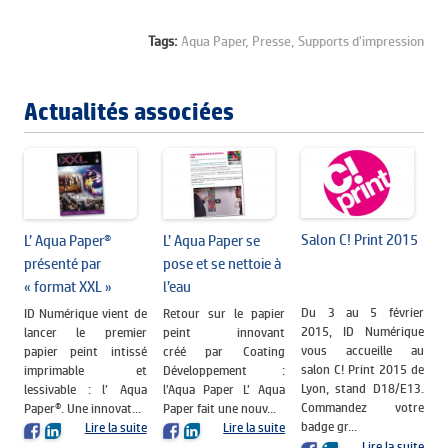
Tags:
Aqua Paper,
Presse,
Supports d'impression
Actualités associées
Salon C! Print 2015
L’ Aqua Paper®
L’ Aqua Paper se
présenté par
pose et se nettoie à
« format XXL »
l’eau
Du 3 au 5 février
ID Numérique vient de
Retour sur le papier
2015, ID Numérique
lancer le premier
peint innovant
vous accueille au
papier peint intissé
créé par Coating
salon C! Print 2015 de
imprimable et
Développement :
Lyon, stand D18/E13.
lessivable : l’ Aqua
l’Aqua Paper L’ Aqua
Commandez votre
Paper®. Une innovat...
Paper fait une nouv...
badge gr...
Lire la suite
Lire la suite
Lire la suite