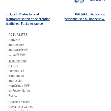
Navigation des articles
←
Quick Poster logiciel
BATIMAT : Décoration
d’automatisation et de création
personnalisée à l’honneur
→
d’affiches. Facile et rapide !
ACTUALITÉS
Nouvelle
imprimante
industrielle HP
Latex FS70W
ID Numérique
recrute 1
Commercial
itinérant en
Impression
Numérique (H/F)
en Région Ile-de-
France
Journées Portes
Ouvertes à Vannes