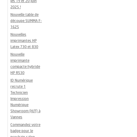
les 19 et 20 juin
2025 !
Nouvelle table de
découpe SUMMA F-
1625
Nouvelles
imprimantes HP
Latex 730 et 830
Nouvelle
imprimante
compacte hybride
HP R530
ID Numérique
recrute 1
Technicien
Impression
Numérique
Showroom (H/F) à
Vannes
Commandez votre
badge pour le