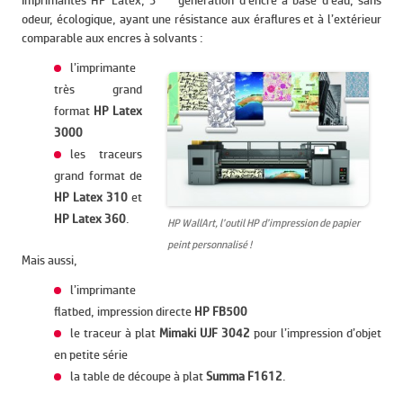
Imprimantes HP Latex, 3
génération d’encre à base d’eau, sans
odeur, écologique, ayant une résistance aux éraflures et à l’extérieur
comparable aux encres à solvants :
l’imprimante
très grand
format
HP Latex
3000
les traceurs
grand format de
HP Latex 310
et
HP Latex 360
.
HP WallArt, l’outil HP d’impression de papier
peint personnalisé !
Mais aussi,
l’imprimante
flatbed, impression directe
HP FB500
le traceur à plat
Mimaki UJF 3042
pour l’impression d’objet
en petite série
la table de découpe à plat
Summa F1612
.