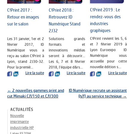
C!Print 2019 : Le
C!Print 2017 :
C!Print 2018 :
rendez-vous des
Retour en images
Retrouvez ID
industries
sur le salon
Numérique Stand
graphiques
2J32
C!Print revient les 5, 6
Les 31 janvier, 1er et 2
Solutions grands
et 7 février 2019 à
février 2017, ID
formats et
Lyon Euroexpo ID
Numérique vous a
innovations médias
Numérique vous
reçu au salon C!Print à
seront à découvrir…
accueille pour cette
Lyon, stand 2J30-32.
Les 6, 7 et 8 février
nouvelle édition s...
Pour la premiè...
2018, l’équipe d&rs...
Lire la suite
Lire la suite
Lire la suite
Navigation des articles
←
2 nouvelles gammes print and
ID Numérique recrute un assistant
cut Mimaki CJV150 et CJV300
(h/f) au service technique
→
ACTUALITÉS
Nouvelle
imprimante
industrielle HP
Latex FS70W