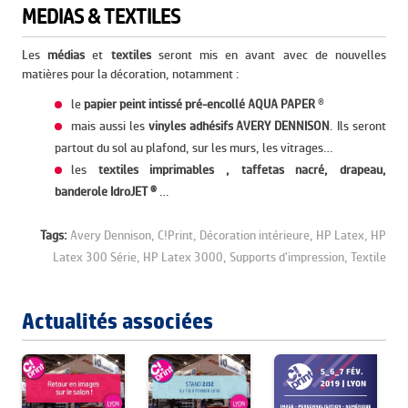
MEDIAS & TEXTILES
Les
médias
et
textiles
seront mis en avant avec de nouvelles
matières pour la décoration, notamment :
le
papier peint intissé pré-encollé AQUA PAPER
®
mais aussi les
vinyles adhésifs AVERY DENNISON
. Ils seront
partout du sol au plafond, sur les murs, les vitrages…
les
textiles imprimables , taffetas nacré, drapeau,
banderole IdroJET ®
…
Tags:
Avery Dennison,
C!Print,
Décoration intérieure,
HP Latex,
HP
Latex 300 Série,
HP Latex 3000,
Supports d'impression,
Textile
Actualités associées