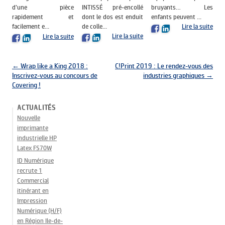
INTISSÉ pré-encollé
bruyants… Les
d’une pièce
dont le dos est enduit
enfants peuvent ...
rapidement et
de colle...
facilement e...
Lire la suite
Lire la suite
Lire la suite
Navigation des articles
←
Wrap like a King 2018 :
C!Print 2019 : Le rendez-vous des
Inscrivez-vous au concours de
industries graphiques
→
Covering !
ACTUALITÉS
Nouvelle
imprimante
industrielle HP
Latex FS70W
ID Numérique
recrute 1
Commercial
itinérant en
Impression
Numérique (H/F)
en Région Ile-de-