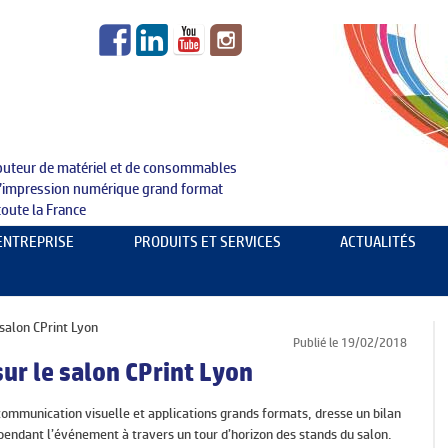
ibuteur de matériel et de consommables
l’impression numérique grand format
toute la France
Aller au contenu principal
’ENTREPRISE
PRODUITS ET SERVICES
ACTUALITÉS
SUPPORTS : ID NUMÉRIQUE MEDIAS
PRODUITS
TRACEURS & IMPRIMANTES GRAND FORMAT
EXPERTISE
 salon CPrint Lyon
Publié le 19/02/2018
MATÉRIELS DE FINITIONS & OUTILLAGE
ÉVÉNEMENTS
sur le salon CPrint Lyon
SERVICE TECHNIQUE
REVUE DE PRESSE
 communication visuelle et applications grands formats, dresse un bilan
pendant l’événement à travers un tour d’horizon des stands du salon.
FORMATIONS
RECRUTEMENTS