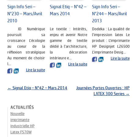
Sign Info Seri –
Signal Etiq – N°42 –
Sign Info Seri –
N°230 – Mars/Avril
Mars 2014
N°244 – Mars/Avril
2010
2013
ID Numérique
Le textile : Intérêts,
Dodeka : La qualité de
poursuit sa
enjeu et avenir Notre
l’impression latex Le
croissance L’écologie
gamme de textile
produit : L’imprimante
au coeur de la
dédié à l’architecture,
HP Designjet L26500
réflexion stratégique
la décoration
L’imprimante Desig...
Au moment de choisir
intérieure e...
Lire la suite
l...
Lire la suite
Lire la suite
Navigation des articles
←
Signal Etiq – N°42 – Mars 2014
Journées Portes Ouvertes : HP
LATEX 300 Series
→
ACTUALITÉS
Nouvelle
imprimante
industrielle HP
Latex FS70W