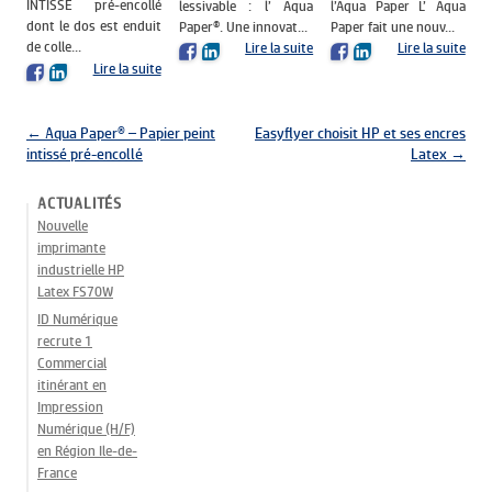
INTISSÉ pré-encollé
lessivable : l’ Aqua
l’Aqua Paper L’ Aqua
dont le dos est enduit
Paper®. Une innovat...
Paper fait une nouv...
de colle...
Lire la suite
Lire la suite
Lire la suite
Navigation des articles
←
Aqua Paper® – Papier peint
Easyflyer choisit HP et ses encres
intissé pré-encollé
Latex
→
ACTUALITÉS
Nouvelle
imprimante
industrielle HP
Latex FS70W
ID Numérique
recrute 1
Commercial
itinérant en
Impression
Numérique (H/F)
en Région Ile-de-
France