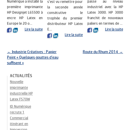
Numérique a installé la
passe au niveau
s’est vu remettre pour
première imprimante
industriel avec la HP
la seconde année
HP Designjet L65500 à
Latex 3000. HP 3000
consécutive le
encre HP Latex en
franchit de nouveaux
trophée du premier
Europe le 20 o...
paliers en termes de ...
distributeur HP Latex
E...
Lire la suite
Lire la suite
Lire la suite
Navigation des articles
←
Industrie Créatives : Papier
Route du Rhum 2014
→
Peint « Quelques gouttes d’eau
suffisent »
ACTUALITÉS
Nouvelle
imprimante
industrielle HP
Latex FS70W
ID Numérique
recrute 1
Commercial
itinérant en
Impression