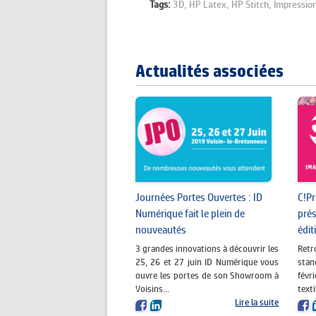
Tags:
3D,
HP Latex,
HP Stitch,
Impression
Actualités associées
Journées Portes Ouvertes : ID
C!Pr
Numérique fait le plein de
prés
nouveautés
édit
3 grandes innovations à découvrir les
Ret
25, 26 et 27 juin ID Numérique vous
stan
ouvre les portes de son Showroom à
fév
Voisins...
texti
Lire la suite