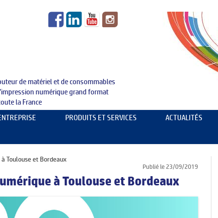
ibuteur de matériel et de consommables
l’impression numérique grand format
toute la France
Aller au contenu principal
’ENTREPRISE
PRODUITS ET SERVICES
ACTUALITÉS
SUPPORTS : ID NUMÉRIQUE MEDIAS
PRODUITS
TRACEURS & IMPRIMANTES GRAND FORMAT
EXPERTISE
 à Toulouse et Bordeaux
Publié le 23/09/2019
MATÉRIELS DE FINITIONS & OUTILLAGE
ÉVÉNEMENTS
Numérique à Toulouse et Bordeaux
SERVICE TECHNIQUE
REVUE DE PRESSE
FORMATIONS
RECRUTEMENTS