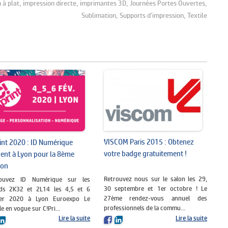
 à plat,
impression directe,
imprimantes 3D,
Journées Portes Ouvertes,
Sublimation,
Supports d’impression,
Textile
VISCOM Paris 2015 : Obtenez
int 2020 : ID Numérique
votre badge gratuitement !
ent à Lyon pour la 8ème
ion
Retrouvez nous sur le salon les 29,
rouvez ID Numérique sur les
30 septembre et 1er octobre ! Le
ds 2K32 et 2L14 les 4,5 et 6
27ème rendez-vous annuel des
rier 2020 à Lyon Euroexpo Le
professionnels de la commu...
le en vogue sur C!Pri...
Lire la suite
Lire la suite