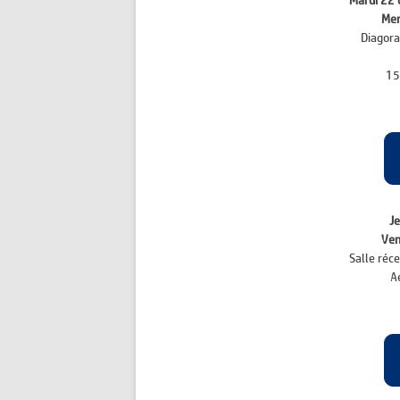
Mardi 22 
Mer
Diagora
15
J
Ven
Salle réc
A