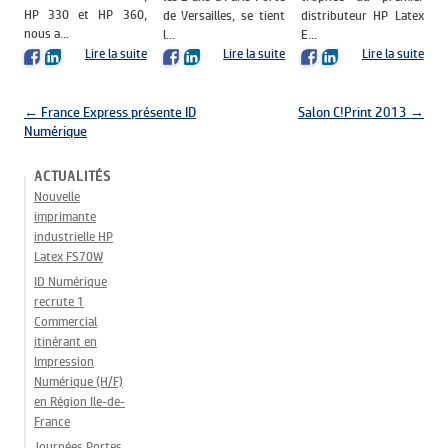
HP 330 et HP 360,
de Versailles, se tient
distributeur HP Latex
nous a...
l...
E...
Lire la suite
Lire la suite
Lire la suite
Navigation des articles
←
France Express présente ID
Salon C!Print 2013
→
Numérique
ACTUALITÉS
Nouvelle
imprimante
industrielle HP
Latex FS70W
ID Numérique
recrute 1
Commercial
itinérant en
Impression
Numérique (H/F)
en Région Ile-de-
France
Journées Portes