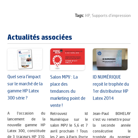
Tags:
HP,
Supports d'impression
Actualités associées
Quel sera l’impact
Salon MPV : La
ID NUMÉRIQUE
sur le marché de la
place des
reçoit le trophée du
gamme HP Latex
tendances du
1er distributeur HP
300 série ?
marketing point de
Latex 2014
vente !
A l’occasion du
Retrouvez Id
Jean-Paul BOHELAY
lancement de la
Numérique sur le
s’est vu remettre pour
nouvelle gamme HP
salon MPV le 5,6 et 7
la seconde année
Latex 300, constituée
avril prochain ! Tous
consécutive le
de 3 traceurs HP 310,
les 2 ans à Paris Porte
trophée du premier