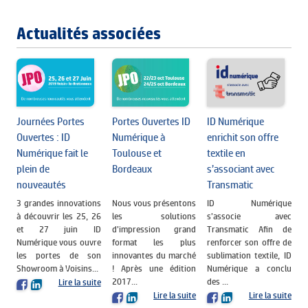
Actualités associées
Journées Portes
Portes Ouvertes ID
ID Numérique
Ouvertes : ID
Numérique à
enrichit son offre
Numérique fait le
Toulouse et
textile en
plein de
Bordeaux
s’associant avec
nouveautés
Transmatic
3 grandes innovations
Nous vous présentons
ID Numérique
à découvrir les 25, 26
les solutions
s’associe avec
et 27 juin ID
d’impression grand
Transmatic Afin de
Numérique vous ouvre
format les plus
renforcer son offre de
les portes de son
innovantes du marché
sublimation textile, ID
Showroom à Voisins...
! Après une édition
Numérique a conclu
2017...
des ...
Lire la suite
Lire la suite
Lire la suite