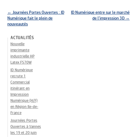
Navigation des articles
←
Journées Portes Ouvertes : ID
ID Numérique entre sur le marché
Numérique fait le plein de
de l’impression 3D
→
nouveautés
ACTUALITÉS
Nouvelle
imprimante
industrielle HP
Latex FS70W
ID Numérique
recrute 1
Commercial
itinérant en
Impression
Numérique (H/F)
en Région Ile-de-
France
Journées Portes
Ouvertes à Vannes
les 19 et 20 juin