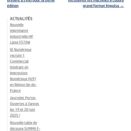
présent à Lyon pour la 8ème
exclusivité les machines à coudre
édition
grand format Impulsa
→
ACTUALITÉS
Nouvelle
imprimante
industrielle HP
Latex FS70W
ID Numérique
recrute 1
Commercial
itinérant en
Impression
Numérique (H/F)
en Région Ile-de-
France
Journées Portes
Ouvertes à Vannes
les 19 et 20 juin
2025 !
Nouvelle table de
découpe SUMMA F-