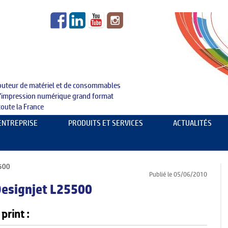
ibuteur de matériel et de consommables
l’impression numérique grand format
toute la France
Aller au contenu principal
’ENTREPRISE
PRODUITS ET SERVICES
ACTUALITÉS
SUPPORTS : ID NUMÉRIQUE MEDIAS
PRODUITS
TRACEURS & IMPRIMANTES GRAND FORMAT
EXPERTISE
5500
Publié le 05/06/2010
MATÉRIELS DE FINITIONS & OUTILLAGE
ÉVÉNEMENTS
Designjet L25500
SERVICE TECHNIQUE
REVUE DE PRESSE
print :
FORMATIONS
RECRUTEMENTS