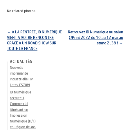
No related photos.
Navigation des articles
←
A LA RENTREE, ID NUMERIQUE
Retrouvez ID Numérique au salon
VIENT A VOTRE RENCONTRE
C!Print 2022 du 10 au 12 mai au
GRÂCE A UN ROAD SHOW SUR
stand 2L38 !
→
TOUTE LA FRANCE
ACTUALITÉS
Nouvelle
imprimante
industrielle HP
Latex FS70W
ID Numérique
recrute 1
Commercial
itinérant en
Impression
Numérique (H/F)
en Région Ile-de-